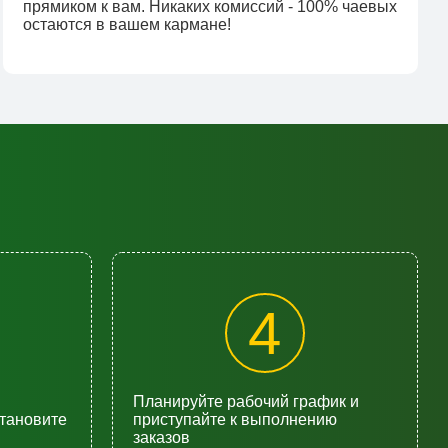
прямиком к вам. Никаких комиссий - 100% чаевых
остаются в вашем кармане!
4
Планируйте рабочий график и
становите
приступайте к выполнению
заказов