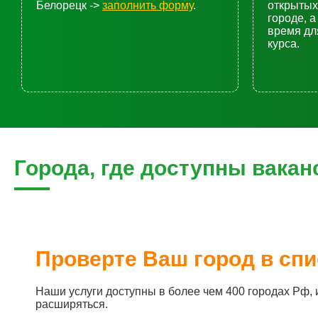
Белорецк ->
заполнить форму
.
открытых
городе, а
время дл
курса.
Города, где доступны вакан
Проверте Ваш город в спи
Наши услуги доступны в более чем 400 городах Рф,
расширяться.