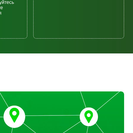
уйтесь
те
я