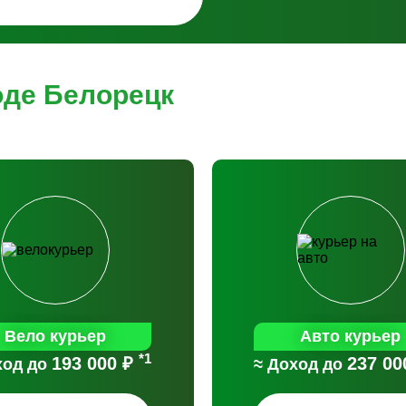
оде Белорецк
Вело курьер
Авто курьер
*1
193 000 ₽
237 00
ход до
≈ Доход до