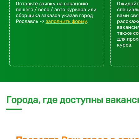
Оставьте заявку на вакансию
Ожидайте
пешего / вело / авто курьера или
специали
сборщика заказов указав город
вами св
Рославль ->
заполнить форму
.
расскаже
вакансия
также со
для про
курса.
Города, где доступны ваканс