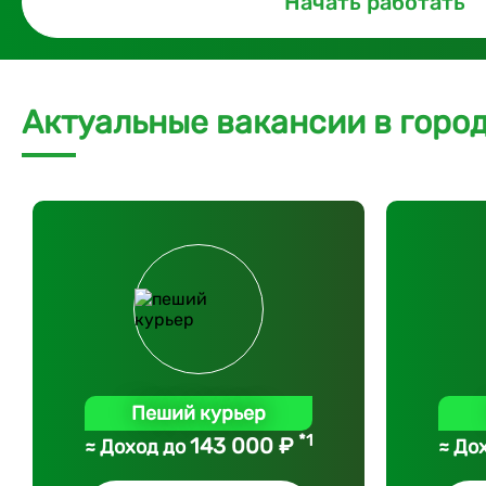
Начать работать
Актуальные вакансии в горо
Пеший курьер
*1
143 000 ₽
≈ Доход до
≈ До