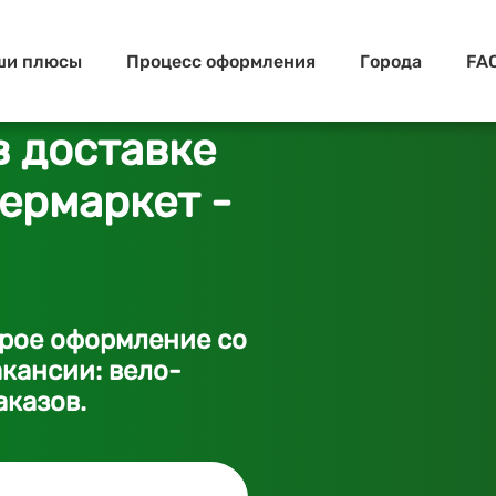
ши плюсы
Процесс оформления
Города
FA
в доставке
бермаркет -
трое оформление со
кансии: вело-
аказов.