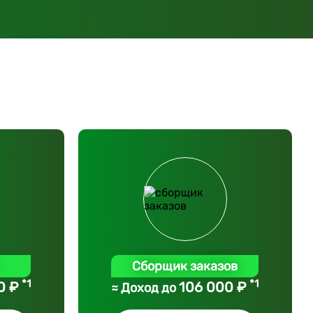
Сборщик заказов
*1
*1
0 ₽
106 000 ₽
≈ Доход до