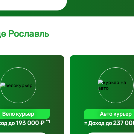
де Рославль
Вело курьер
Авто курьер
*1
193 000 ₽
237 00
ход до
≈ Доход до