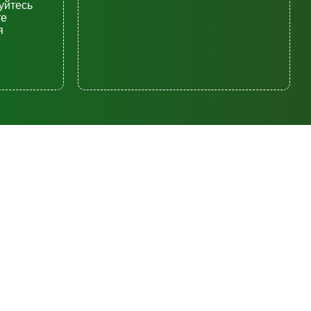
уйтесь
те
я