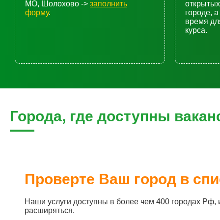
МО, Шолохово ->
заполнить
открытых
форму
.
городе, а
время дл
курса.
Города, где доступны вакан
Проверте Ваш город в спи
Наши услуги доступны в более чем 400 городах Рф,
расширяться.