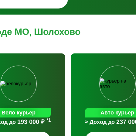
оде МО, Шолохово
Вело курьер
Авто курьер
*1
193 000 ₽
237 00
ход до
≈ Доход до