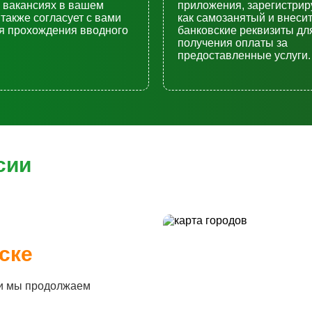
 вакансиях в вашем
приложения, зарегистрир
 также согласует с вами
как самозанятый и внеси
я прохождения вводного
банковские реквизиты дл
получения оплаты за
предоставленные услуги.
сии
ске
 и мы продолжаем