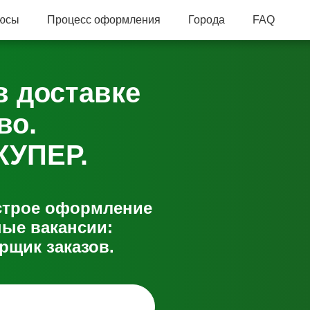
юсы
Процесс оформления
Города
FAQ
в доставке
во.
КУПЕР.
ыстрое оформление
ые вакансии:
рщик заказов.