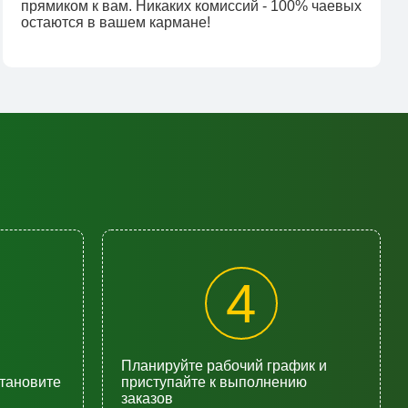
прямиком к вам. Никаких комиссий - 100% чаевых
остаются в вашем кармане!
4
Планируйте рабочий график и
становите
приступайте к выполнению
заказов