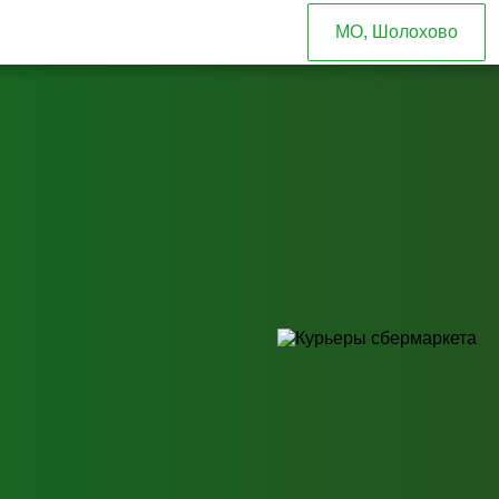
МО, Шолохово