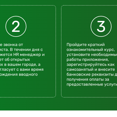
2
3
 звонка от
Пройдите краткий
ста. В течении дня с
ознакомительный курс,
яжется HR менеджер и
установите необходимы
т об открытых
работы приложения,
х в вашем городе, а
зарегистрируйтесь как
гласует с вами время
самозанятый и внесите
хождения вводного
банковские реквизиты 
получения оплаты за
предоставленные услуги