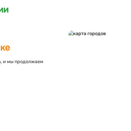
ии
ске
ф, и мы продолжаем