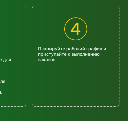
4
Планируйте рабочий график и
приступайте к выполнению
е для
заказов
для
.