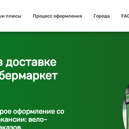
ши плюсы
Процесс оформления
Города
FA
в доставке
Сбермаркет
трое оформление со
кансии: вело-
аказов.