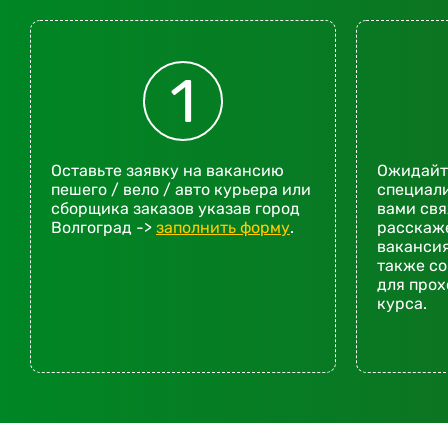
1
Оставьте заявку на вакансию
Ожидайте
пешего / вело / авто курьера или
специали
сборщика заказов указав город
вами св
Волгоград ->
заполнить форму
.
расскаже
вакансия
также со
для про
курса.