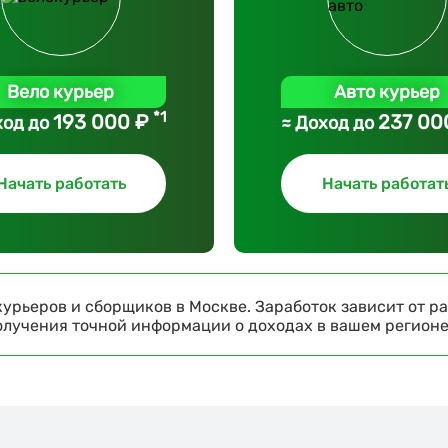
Вело курьер
Авто курьер
*1
193 000 ₽
237 00
ход до
≈ Доход до
Начать работать
Начать работат
урьеров и сборщиков в Москве. Заработок зависит от ра
получения точной информации о доходах в вашем регион