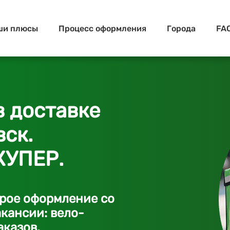
ши плюсы
Процесс оформления
Города
FA
в доставке
ск.
КУПЕР.
трое оформление со
кансии: вело-
аказов.