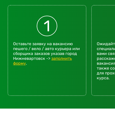
1
Оставьте заявку на вакансию
Ожидайте
пешего / вело / авто курьера или
специали
сборщика заказов указав город
вами св
Нижневартовск ->
заполнить
расскаже
форму
.
вакансия
также со
для про
курса.