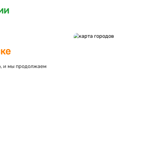
ии
ске
ф, и мы продолжаем