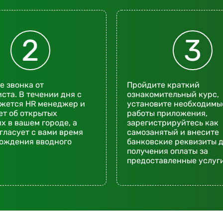
2
3
 звонка от
Пройдите краткий
ста. В течении дня с
ознакомительный курс,
яжется HR менеджер и
установите необходимы
т об открытых
работы приложения,
х в вашем городе, а
зарегистрируйтесь как
гласует с вами время
самозанятый и внесите
хождения вводного
банковские реквизиты 
получения оплаты за
предоставленные услуги