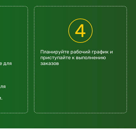
4
Планируйте рабочий график и
приступайте к выполнению
е для
заказов
для
.