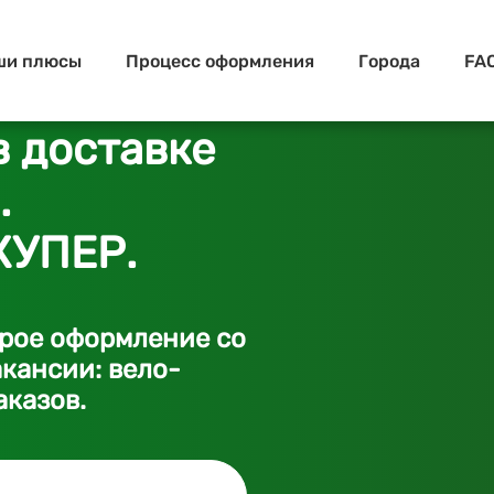
ши плюсы
Процесс оформления
Города
FA
в доставке
.
КУПЕР.
трое оформление со
кансии: вело-
аказов.