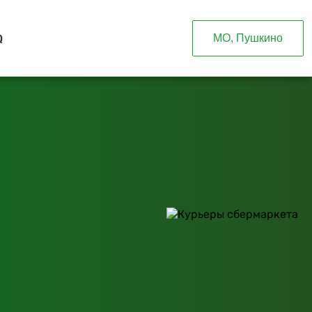
Q
МО, Пушкино