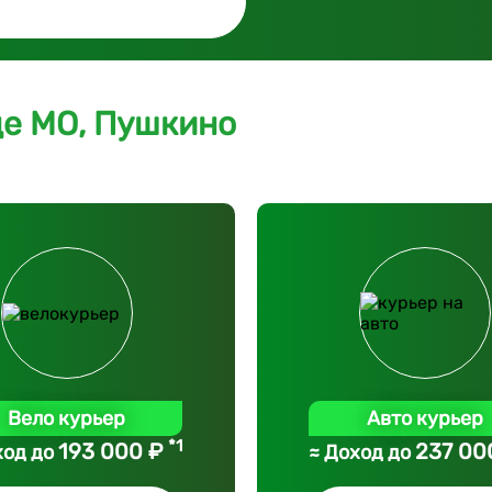
де МО, Пушкино
Вело курьер
Авто курьер
*1
193 000 ₽
237 00
ход до
≈ Доход до