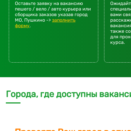
Оставьте заявку на вакансию
Ожидайте
пешего / вело / авто курьера или
специали
сборщика заказов указав город
вами св
МО, Пушкино ->
заполнить
расскаже
форму
.
вакансия
также со
для про
курса.
Города, где доступны ваканс