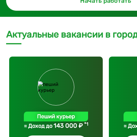
Начать работать
Актуальные вакансии в горо
Пеший курьер
*1
143 000 ₽
≈ Доход до
≈ До